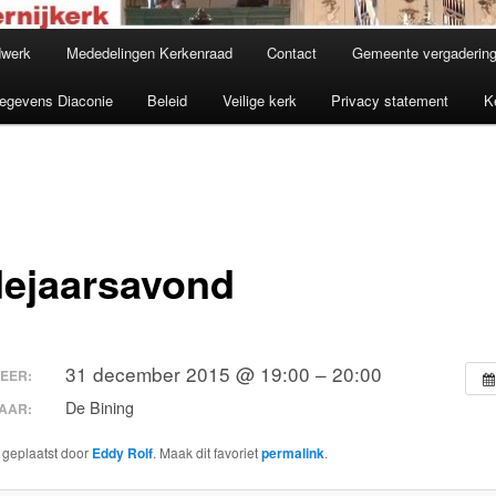
dwerk
Mededelingen Kerkenraad
Contact
Gemeente vergadering
egevens Diaconie
Beleid
Veilige kerk
Privacy statement
K
ejaarsavond
31 december 2015 @ 19:00 – 20:00
EER:
De Bining
AAR:
s geplaatst door
Eddy Rolf
. Maak dit favoriet
permalink
.