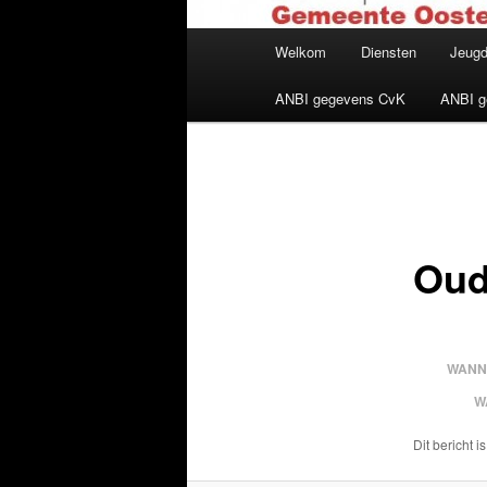
Hoofdmenu
Welkom
Diensten
Jeug
ANBI gegevens CvK
ANBI g
Oud
WANN
W
Dit bericht i