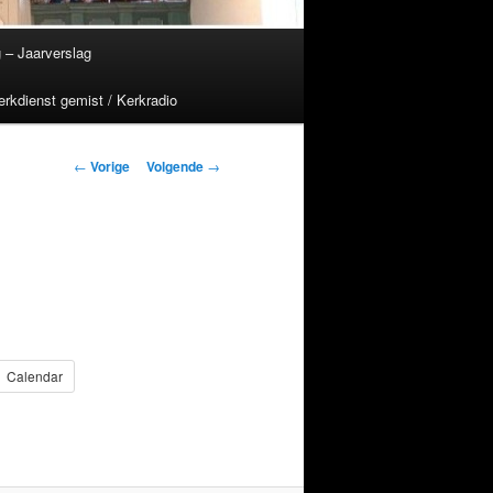
 – Jaarverslag
erkdienst gemist / Kerkradio
Berichtnavigatie
←
Vorige
Volgende
→
Calendar